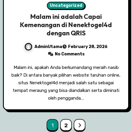
Uncategorized
Malam ini adalah Capai
Kemenangan di Nenektogel4d
dengan QRIS
AdminUtama
February 28, 2026
No Comments
Malam ini, apakah Anda berkumandang meraih nasib
baik? Di antara banyak pilihan website taruhan online,
situs Nenektogel4d menjadi salah satu sebagai
tempat meraung yang bisa diandalkan serta diminati
oleh pengganda.…
Posts
1
2