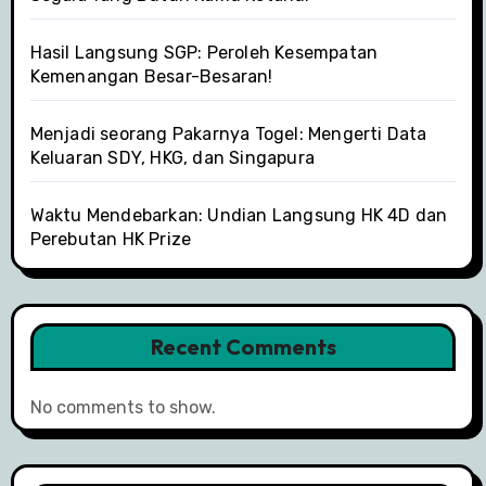
Hasil Langsung SGP: Peroleh Kesempatan
Kemenangan Besar-Besaran!
Menjadi seorang Pakarnya Togel: Mengerti Data
Keluaran SDY, HKG, dan Singapura
Waktu Mendebarkan: Undian Langsung HK 4D dan
Perebutan HK Prize
Recent Comments
No comments to show.