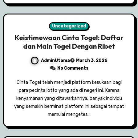
Uncategorized
Keistimewaan Cinta Togel: Daftar
dan Main Togel Dengan Ribet
AdminUtama
March 3, 2026
No Comments
Cinta Togel telah menjadi platform kesukaan bagi
para pecinta lotto yang ada di negeri ini. Karena
kenyamanan yang ditawarkannya, banyak individu
yang semakin berminat platform ini sebagai tempat
memulai mengetes…