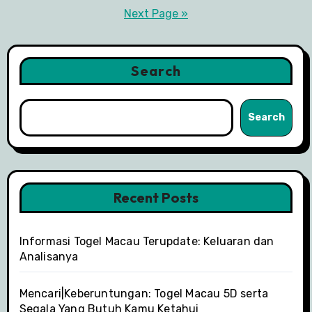
pagination
Next Page »
Search
Search
Recent Posts
Informasi Togel Macau Terupdate: Keluaran dan
Analisanya
Mencari|Keberuntungan: Togel Macau 5D serta
Segala Yang Butuh Kamu Ketahui