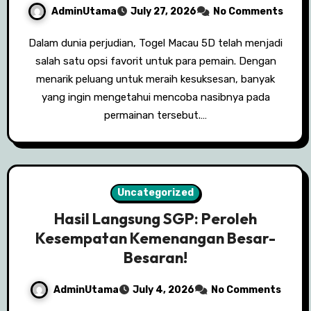
AdminUtama
July 27, 2026
No Comments
Dalam dunia perjudian, Togel Macau 5D telah menjadi
salah satu opsi favorit untuk para pemain. Dengan
menarik peluang untuk meraih kesuksesan, banyak
yang ingin mengetahui mencoba nasibnya pada
permainan tersebut.…
Uncategorized
Hasil Langsung SGP: Peroleh
Kesempatan Kemenangan Besar-
Besaran!
AdminUtama
July 4, 2026
No Comments