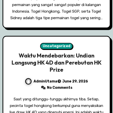
permainan yang sangat sangat populer di kalangan
Indonesia. Togel Hongkong, Togel SGP, serta Togel
Sidney adalah tiga tipe permainan togel yang sering…
Uncategorized
Waktu Mendebarkan: Undian
Langsung HK 4D dan Perebutan HK
Prize
AdminUtama
June 29, 2026
No Comments
Saat yang ditunggu-tunggu akhirnya tiba. Setiap,
pecinta togel hongkong berkumpul guna menyaksikan
live draw HK 4D yang dipenuhi energi. Ini adalah waktu