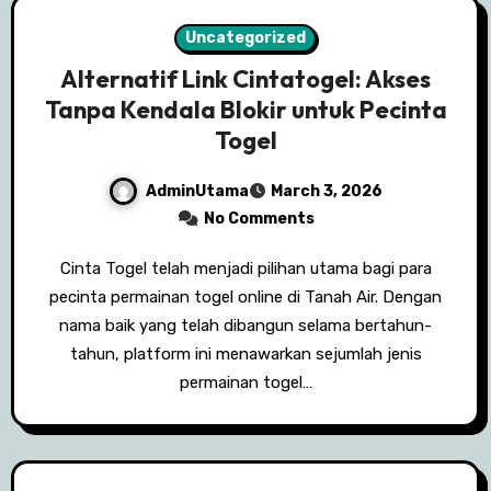
Uncategorized
Alternatif Link Cintatogel: Akses
Tanpa Kendala Blokir untuk Pecinta
Togel
AdminUtama
March 3, 2026
No Comments
Cinta Togel telah menjadi pilihan utama bagi para
pecinta permainan togel online di Tanah Air. Dengan
nama baik yang telah dibangun selama bertahun-
tahun, platform ini menawarkan sejumlah jenis
permainan togel…