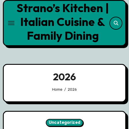
Strano’s Kitchen |
Skip
to
Italian Cuisine &
content
Family Dining
2026
Home
2026
Uncategorized