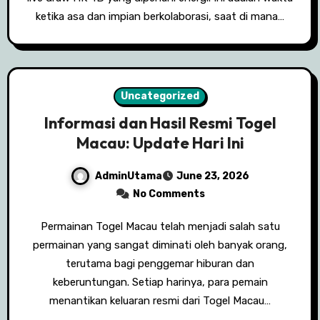
ketika asa dan impian berkolaborasi, saat di mana…
Uncategorized
Informasi dan Hasil Resmi Togel
Macau: Update Hari Ini
AdminUtama
June 23, 2026
No Comments
Permainan Togel Macau telah menjadi salah satu
permainan yang sangat diminati oleh banyak orang,
terutama bagi penggemar hiburan dan
keberuntungan. Setiap harinya, para pemain
menantikan keluaran resmi dari Togel Macau…