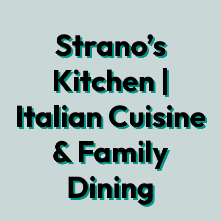
Strano’s
Kitchen |
Italian Cuisine
& Family
Dining