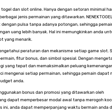
n togel dan slot online. Hanya dengan setoran minimal h
 berbagai jenis permainan yang ditawarkan. NENEKTOGE
dengan pulsa tanpa adanya potongan, sehingga pemain
ngan uang lebih banyak. Hal ini memungkinkan anda unt
ot yang menarik.
engetahui peraturan dan mekanisme setiap game slot. 
 bermain, fitur bonus, dan simbol spesial. Dengan menget
tegi yang tepat dan memaksimalkan peluang kemenanga
i mengenai setiap permainan, sehingga pemain dapat 
budget anda.
enggunakan bonus dan promosi yang ditawarkan oleh
ang dapat memperbesar modal awal tanpa merogoh koc
s ini, anda dapat memperpanjang waktu bermain anda 