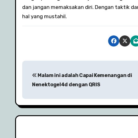
dan jangan memaksakan diri. Dengan taktik dan
hal yang mustahil.
P
Malam ini adalah Capai Kemenangan di
o
Nenektogel4d dengan QRIS
s
t
n
a