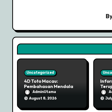
v
i
B
g
a
t
i
o
n
Uncategorized
Unca
4D Toto Macau:
Info
Pembahasan Mendalam
Teru
dan Usulan Digit
Anal
AdminUtama
A
August 8, 2026
Jul