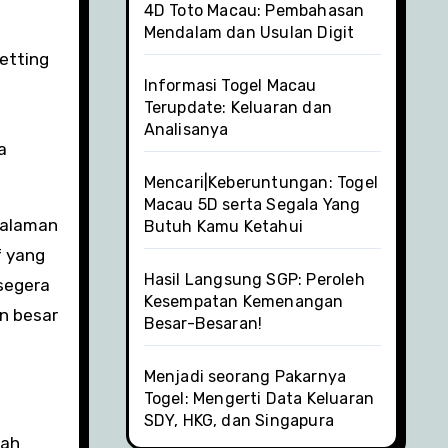
4D Toto Macau: Pembahasan
Mendalam dan Usulan Digit
Informasi Togel Macau
Terupdate: Keluaran dan
Analisanya
a
Mencari|Keberuntungan: Togel
Macau 5D serta Segala Yang
galaman
Butuh Kamu Ketahui
f yang
Hasil Langsung SGP: Peroleh
 segera
Kesempatan Kemenangan
n besar
Besar-Besaran!
Menjadi seorang Pakarnya
Togel: Mengerti Data Keluaran
SDY, HKG, dan Singapura
lah