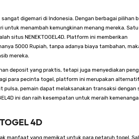
ari untuk menambah kemungkinan menang mereka. Satu
dalah situs NENEKTOGEL4D. Platform ini memberikan
anya 5000 Rupiah, tanpa adanya biaya tambahan, mak
sib mereka.
n deposit yang praktis, tetapi juga menyediakan pen
i para pecinta togel, platform ini merupakan alternati
sit pulsa, pemain dapat melaksanakan transaksi dengan
L4D ini dan raih kesempatan untuk meraih kemenanga
KTOGEL 4D
k manfaat yang memikat untuk para petaruh togel. Sa