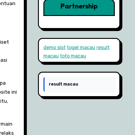
entuan
Partnership
iset
demo slot
togel macau
result
macau
toto macau
asi
upa
result macau
ite ini
itu,
rmain
relaks