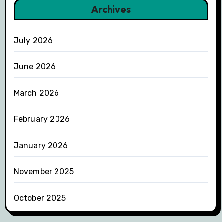
Archives
July 2026
June 2026
March 2026
February 2026
January 2026
November 2025
October 2025