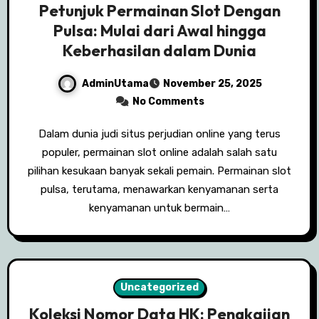
Petunjuk Permainan Slot Dengan
Pulsa: Mulai dari Awal hingga
Keberhasilan dalam Dunia
AdminUtama
November 25, 2025
No Comments
Dalam dunia judi situs perjudian online yang terus
populer, permainan slot online adalah salah satu
pilihan kesukaan banyak sekali pemain. Permainan slot
pulsa, terutama, menawarkan kenyamanan serta
kenyamanan untuk bermain…
Uncategorized
Koleksi Nomor Data HK: Pengkajian