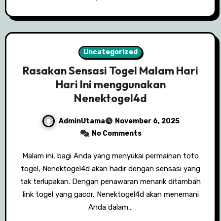
Uncategorized
Rasakan Sensasi Togel Malam Hari
Hari Ini menggunakan
Nenektogel4d
AdminUtama
November 6, 2025
No Comments
Malam ini, bagi Anda yang menyukai permainan toto
togel, Nenektogel4d akan hadir dengan sensasi yang
tak terlupakan. Dengan penawaran menarik ditambah
link togel yang gacor, Nenektogel4d akan menemani
Anda dalam…