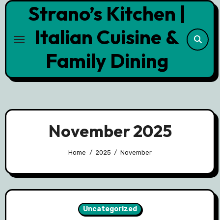
Strano’s Kitchen |
Skip
to
Italian Cuisine &
content
Family Dining
November 2025
Home
2025
November
Uncategorized