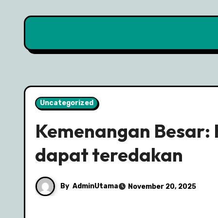
Uncategorized
Kemenangan Besar: H
dapat teredakan
By
AdminUtama
November 20, 2025