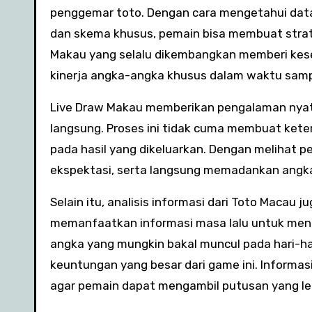
penggemar toto. Dengan cara mengetahui data y
dan skema khusus, pemain bisa membuat strateg
Makau yang selalu dikembangkan memberi kes
kinerja angka-angka khusus dalam waktu samp
Live Draw Makau memberikan pengalaman nyat
langsung. Proses ini tidak cuma membuat kete
pada hasil yang dikeluarkan. Dengan melihat p
ekspektasi, serta langsung memadankan angka
Selain itu, analisis informasi dari Toto Maca
memanfaatkan informasi masa lalu untuk menc
angka yang mungkin bakal muncul pada hari-h
keuntungan yang besar dari game ini. Informasi
agar pemain dapat mengambil putusan yang le