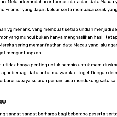
n. Melalui kemudahan informasi data dari data Macau 
mor-nomor yang dapat keluar serta membaca corak yan
n yg menarik, yang membuat setiap undian menjadi ser
mor yang muncul bukan hanya menghasilkan hasil, tetap
ereka sering memanfaatkan data Macau yang lalu aga
gat menguntungkan.
akau tidak hanya penting untuk pemain untuk memutuska
a agar berbagi data antar masyarakat togel. Dengan dem
perbarui supaya seluruh pemain bisa mendukung satu sa
au
ng sangat sangat berharga bagi beberapa peserta sert