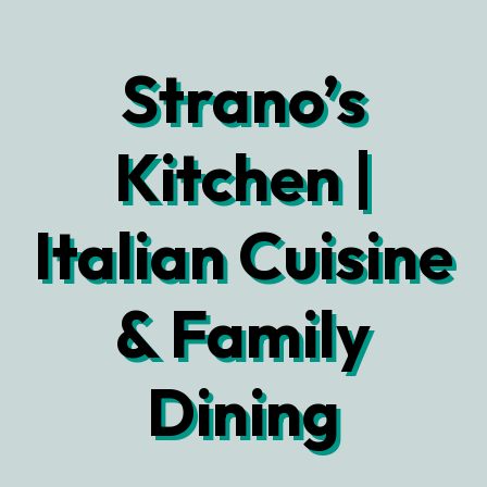
Strano’s
Kitchen |
Italian Cuisine
& Family
Dining