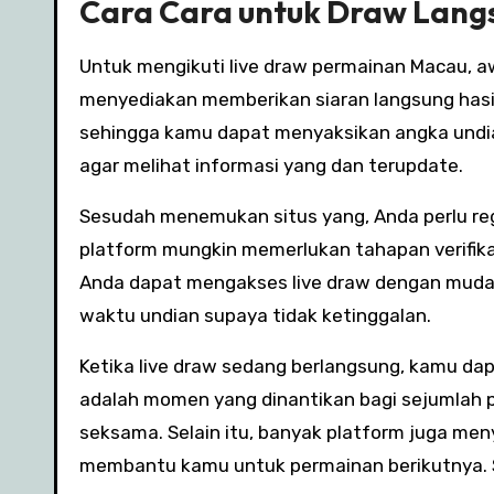
Cara Cara untuk Draw Lang
Untuk mengikuti live draw permainan Macau, 
menyediakan memberikan siaran langsung hasi
sehingga kamu dapat menyaksikan angka undia
agar melihat informasi yang dan terupdate.
Sesudah menemukan situs yang, Anda perlu reg
platform mungkin memerlukan tahapan verifika
Anda dapat mengakses live draw dengan mudah
waktu undian supaya tidak ketinggalan.
Ketika live draw sedang berlangsung, kamu dap
adalah momen yang dinantikan bagi sejumlah p
seksama. Selain itu, banyak platform juga men
membantu kamu untuk permainan berikutnya. 