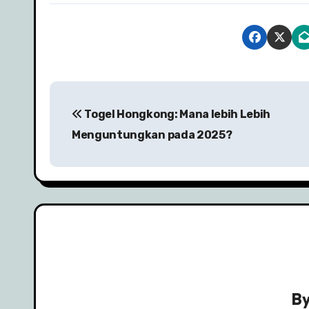
P
Togel Hongkong: Mana lebih Lebih
o
Menguntungkan pada 2025?
s
t
n
a
v
i
B