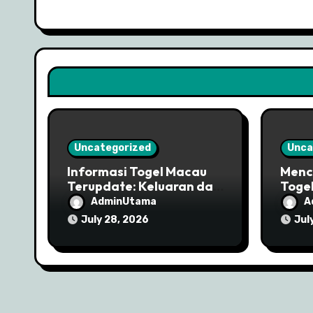
g
a
t
i
o
n
Uncategorized
Unca
Informasi Togel Macau
Menc
Terupdate: Keluaran dan
Togel
Analisanya
Sega
AdminUtama
A
Keta
July 28, 2026
Jul