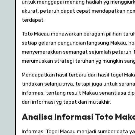
untuk menggapai menang hadiah yg menggiurka
akurat, petaruh dapat cepat mendapatkan no
terdapat.
Toto Macau menawarkan beragam pilihan taruha
setiap gelaran pengundian langsung Makau, no
menyemarakkan semangat sejumlah petaruh. M
merumuskan strategi taruhan yg mungkin san
Mendapatkan hasil terbaru dari hasil togel M
tindakan selanjutnya, tetapi juga untuk saran
informasi tentang result Makau senantiasa di
dari informasi yg tepat dan mutakhir.
Analisa Informasi Toto Mak
Informasi Togel Macau menjadi sumber data ya