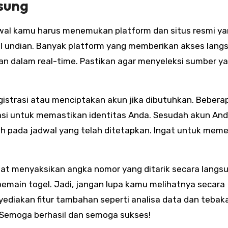
sung
awal kamu harus menemukan platform dan situs resmi y
l undian. Banyak platform yang memberikan akses lang
n dalam real-time. Pastikan agar menyeleksi sumber y
istrasi atau menciptakan akun jika dibutuhkan. Bebera
si untuk memastikan identitas Anda. Sesudah akun Anda
 pada jadwal yang telah ditetapkan. Ingat untuk meme
at menyaksikan angka nomor yang ditarik secara langsun
emain togel. Jadi, jangan lupa kamu melihatnya secara
yediakan fitur tambahan seperti analisa data dan tebak
Semoga berhasil dan semoga sukses!