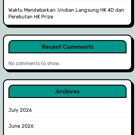
Waktu Mendebarkan: Undian Langsung HK 4D dan
Perebutan HK Prize
Recent Comments
No comments to show.
Archives
July 2026
June 2026