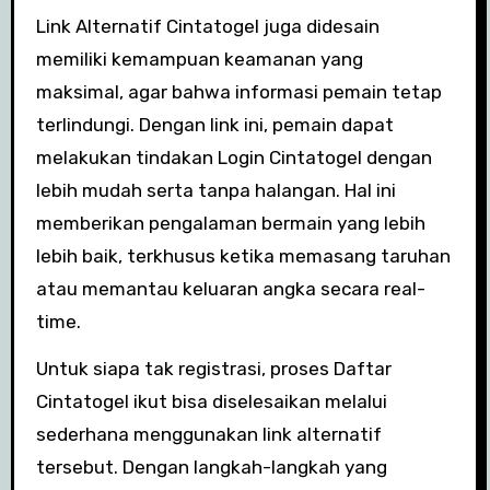
Link Alternatif Cintatogel juga didesain
memiliki kemampuan keamanan yang
maksimal, agar bahwa informasi pemain tetap
terlindungi. Dengan link ini, pemain dapat
melakukan tindakan Login Cintatogel dengan
lebih mudah serta tanpa halangan. Hal ini
memberikan pengalaman bermain yang lebih
lebih baik, terkhusus ketika memasang taruhan
atau memantau keluaran angka secara real-
time.
Untuk siapa tak registrasi, proses Daftar
Cintatogel ikut bisa diselesaikan melalui
sederhana menggunakan link alternatif
tersebut. Dengan langkah-langkah yang