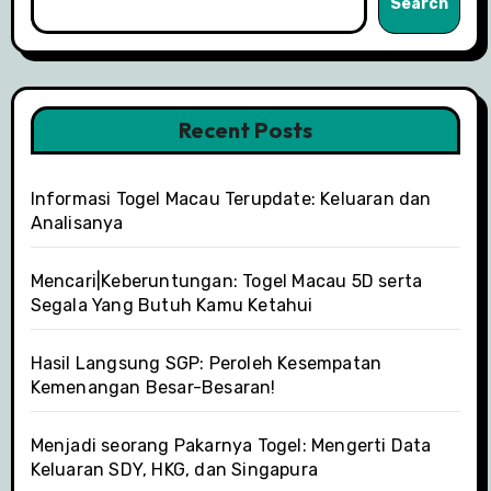
Search
Recent Posts
Informasi Togel Macau Terupdate: Keluaran dan
Analisanya
Mencari|Keberuntungan: Togel Macau 5D serta
Segala Yang Butuh Kamu Ketahui
Hasil Langsung SGP: Peroleh Kesempatan
Kemenangan Besar-Besaran!
Menjadi seorang Pakarnya Togel: Mengerti Data
Keluaran SDY, HKG, dan Singapura