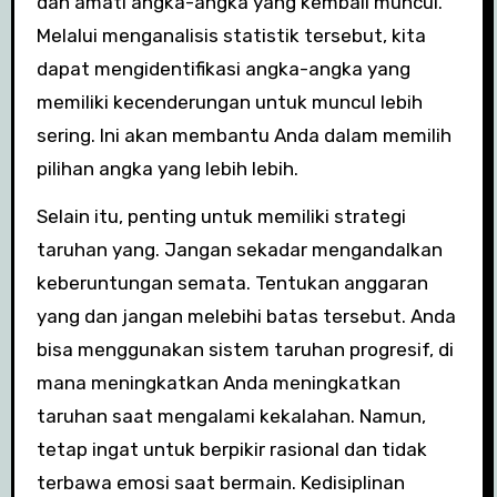
dan amati angka-angka yang kembali muncul.
Melalui menganalisis statistik tersebut, kita
dapat mengidentifikasi angka-angka yang
memiliki kecenderungan untuk muncul lebih
sering. Ini akan membantu Anda dalam memilih
pilihan angka yang lebih lebih.
Selain itu, penting untuk memiliki strategi
taruhan yang. Jangan sekadar mengandalkan
keberuntungan semata. Tentukan anggaran
yang dan jangan melebihi batas tersebut. Anda
bisa menggunakan sistem taruhan progresif, di
mana meningkatkan Anda meningkatkan
taruhan saat mengalami kekalahan. Namun,
tetap ingat untuk berpikir rasional dan tidak
terbawa emosi saat bermain. Kedisiplinan