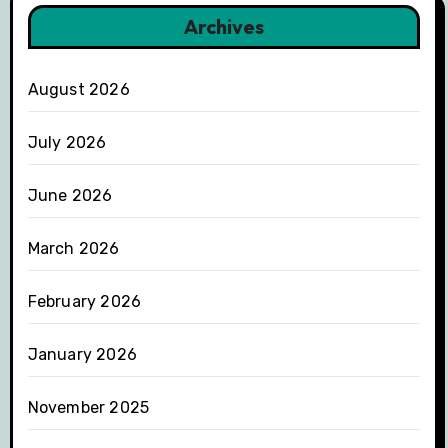
Archives
August 2026
July 2026
June 2026
March 2026
February 2026
January 2026
November 2025