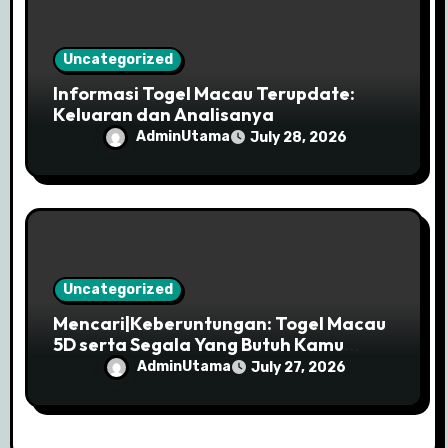
Uncategorized
Informasi Togel Macau Terupdate:
Keluaran dan Analisanya
AdminUtama
July 28, 2026
Uncategorized
Mencari|Keberuntungan: Togel Macau
5D serta Segala Yang Butuh Kamu
Ketahui
AdminUtama
July 27, 2026