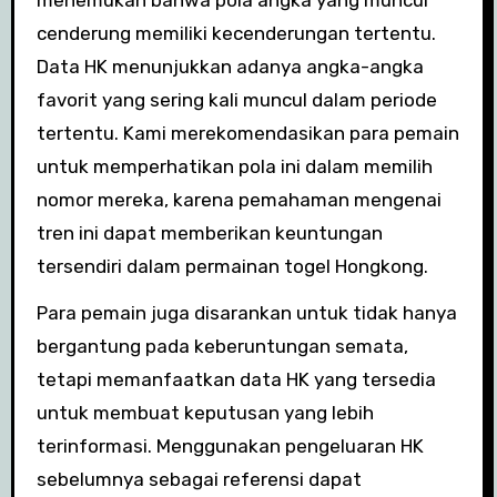
cenderung memiliki kecenderungan tertentu.
Data HK menunjukkan adanya angka-angka
favorit yang sering kali muncul dalam periode
tertentu. Kami merekomendasikan para pemain
untuk memperhatikan pola ini dalam memilih
nomor mereka, karena pemahaman mengenai
tren ini dapat memberikan keuntungan
tersendiri dalam permainan togel Hongkong.
Para pemain juga disarankan untuk tidak hanya
bergantung pada keberuntungan semata,
tetapi memanfaatkan data HK yang tersedia
untuk membuat keputusan yang lebih
terinformasi. Menggunakan pengeluaran HK
sebelumnya sebagai referensi dapat