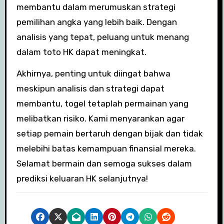
membantu dalam merumuskan strategi
pemilihan angka yang lebih baik. Dengan
analisis yang tepat, peluang untuk menang
dalam toto HK dapat meningkat.
Akhirnya, penting untuk diingat bahwa
meskipun analisis dan strategi dapat
membantu, togel tetaplah permainan yang
melibatkan risiko. Kami menyarankan agar
setiap pemain bertaruh dengan bijak dan tidak
melebihi batas kemampuan finansial mereka.
Selamat bermain dan semoga sukses dalam
prediksi keluaran HK selanjutnya!