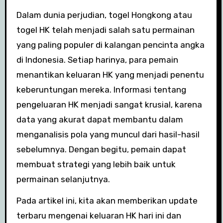
Dalam dunia perjudian, togel Hongkong atau
togel HK telah menjadi salah satu permainan
yang paling populer di kalangan pencinta angka
di Indonesia. Setiap harinya, para pemain
menantikan keluaran HK yang menjadi penentu
keberuntungan mereka. Informasi tentang
pengeluaran HK menjadi sangat krusial, karena
data yang akurat dapat membantu dalam
menganalisis pola yang muncul dari hasil-hasil
sebelumnya. Dengan begitu, pemain dapat
membuat strategi yang lebih baik untuk
permainan selanjutnya.
Pada artikel ini, kita akan memberikan update
terbaru mengenai keluaran HK hari ini dan