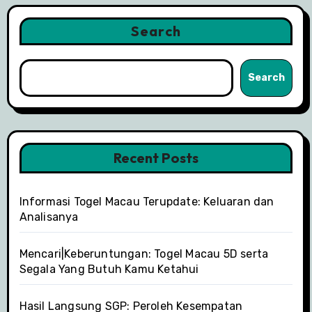
Search
Search
Recent Posts
Informasi Togel Macau Terupdate: Keluaran dan
Analisanya
Mencari|Keberuntungan: Togel Macau 5D serta
Segala Yang Butuh Kamu Ketahui
Hasil Langsung SGP: Peroleh Kesempatan