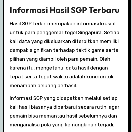
Informasi Hasil SGP Terbaru
Hasil SGP terkini merupakan informasi krusial
untuk para penggemar togel Singapura. Setiap
kali data yang dikeluarkan diterbitkan memiliki
dampak signifikan terhadap taktik game serta
pilihan yang diambil oleh para pemain. Oleh
karena itu, mengetahui data hasil dengan
tepat serta tepat waktu adalah kunci untuk
menambah peluang berhasil.
Informasi SGP yang didapatkan melalui setiap
kali hasil biasanya diperbarui secara rutin, agar
pemain bisa memantau hasil sebelumnya dan
menganalisa pola yang kemungkinan terjadi.