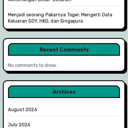
Menjadi seorang Pakarnya Togel: Mengerti Data
Keluaran SDY, HKG, dan Singapura
Recent Comments
No comments to show.
Archives
August 2026
July 2026