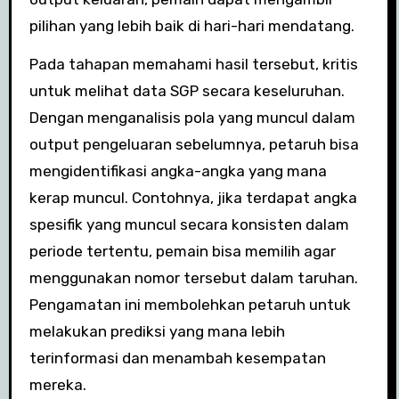
pilihan yang lebih baik di hari-hari mendatang.
Pada tahapan memahami hasil tersebut, kritis
untuk melihat data SGP secara keseluruhan.
Dengan menganalisis pola yang muncul dalam
output pengeluaran sebelumnya, petaruh bisa
mengidentifikasi angka-angka yang mana
kerap muncul. Contohnya, jika terdapat angka
spesifik yang muncul secara konsisten dalam
periode tertentu, pemain bisa memilih agar
menggunakan nomor tersebut dalam taruhan.
Pengamatan ini membolehkan petaruh untuk
melakukan prediksi yang mana lebih
terinformasi dan menambah kesempatan
mereka.