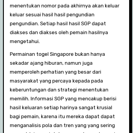
menentukan nomor pada akhirnya akan keluar
keluar sesuai hasil hasil pengundian
pengundian. Setiap hasil hasil SGP dapat
diakses dan diakses oleh pemain hasilnya
mengetahui.
Permainan togel Singapore bukan hanya
sekadar ajang hiburan, namun juga
memperoleh perhatian yang besar dari
masyarakat yang percaya kepada pada
keberuntungan dan strategi menentukan
memilih. Informasi SGP yang mencakup berisi
hasil keluaran setiap harinya sangat krusial
bagi pemain, karena itu mereka dapat dapat
menganalisis pola dan tren yang yang sering