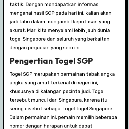
taktik. Dengan mendapatkan informasi
mengenai hasil SGP pada hari ini, kalian akan
jadi tahu dalam mengambil keputusan yang
akurat. Mari kita menyelami lebih jauh dunia
togel Singapore dan seluruh yang berkaitan
dengan perjudian yang seru ini.
Pengertian Togel SGP
Togel SGP merupakan permainan tebak angka
angka yang amat terkenal di negeri ini,
khususnya di kalangan pecinta judi. Togel
tersebut muncul dari Singapura, karena itu
sering disebut sebagai togel togel Singapore.
Dalam permainan ini, pemain memilih beberapa
nomor dengan harapan untuk dapat