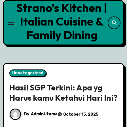
Strano’s Kitchen |
Skip
to
Italian Cuisine &
content
Family Dining
Uncategorized
Hasil SGP Terkini: Apa yg
Harus kamu Ketahui Hari Ini?
By
AdminUtama
October 15, 2025