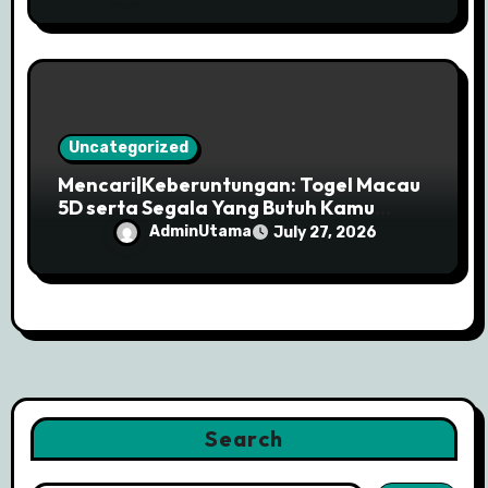
Uncategorized
Mencari|Keberuntungan: Togel Macau
5D serta Segala Yang Butuh Kamu
Ketahui
AdminUtama
July 27, 2026
Search