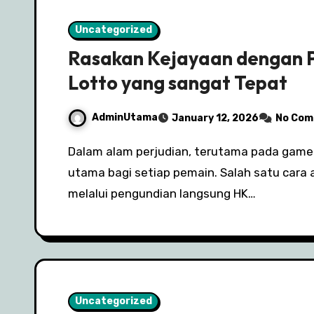
Uncategorized
Rasakan Kejayaan dengan 
Lotto yang sangat Tepat
AdminUtama
January 12, 2026
No Co
Dalam alam perjudian, terutama pada game togel, akurasi informasi adalah faktor utama
utama bagi setiap pemain. Salah satu cara 
melalui pengundian langsung HK…
Uncategorized