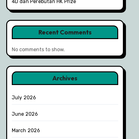
4D dan Perebutan HK Prize
Recent Comments
No comments to show.
Archives
July 2026
June 2026
March 2026